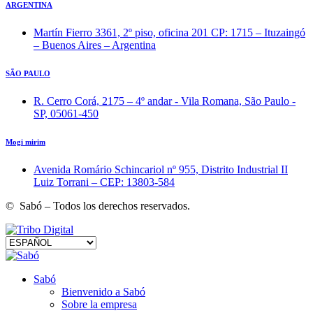
ARGENTINA
Martín Fierro 3361, 2º piso, oficina 201 CP: 1715 – Ituzaingó
– Buenos Aires – Argentina
SÃO PAULO
R. Cerro Corá, 2175 – 4º andar - Vila Romana, São Paulo -
SP, 05061-450
Mogi mirim
Avenida Romário Schincariol nº 955, Distrito Industrial II
Luiz Torrani – CEP: 13803-584
© Sabó – Todos los derechos reservados.
Sabó
Bienvenido a Sabó
Sobre la empresa